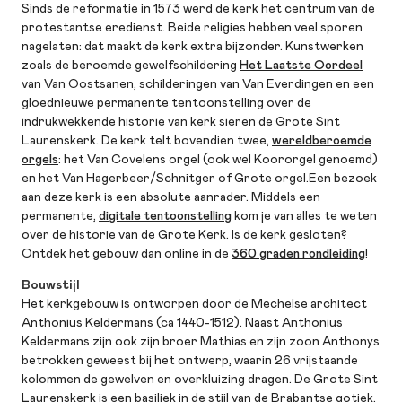
Sinds de reformatie in 1573 werd de kerk het centrum van de
protestantse eredienst. Beide religies hebben veel sporen
nagelaten: dat maakt de kerk extra bijzonder. Kunstwerken
zoals de beroemde gewelfschildering
Het Laatste Oordeel
van Van Oostsanen, schilderingen van Van Everdingen en een
gloednieuwe permanente tentoonstelling over de
indrukwekkende historie van kerk sieren de Grote Sint
Laurenskerk. De kerk telt bovendien twee,
wereldberoemde
orgels
: het Van Covelens orgel (ook wel Koororgel genoemd)
en het Van Hagerbeer/Schnitger of Grote orgel.Een bezoek
aan deze kerk is een absolute aanrader. Middels een
permanente,
digitale tentoonstelling
kom je van alles te weten
over de historie van de Grote Kerk. Is de kerk gesloten?
Ontdek het gebouw dan online in de
360 graden rondleiding
!
Bouwstijl
Het kerkgebouw is ontworpen door de Mechelse architect
Anthonius Keldermans (ca 1440-1512). Naast Anthonius
Keldermans zijn ook zijn broer Mathias en zijn zoon Anthonys
betrokken geweest bij het ontwerp, waarin 26 vrijstaande
kolommen de gewelven en overkluizing dragen. De Grote Sint
Laurenskerk is een basiliek in de stijl van de Brabantse gotiek,