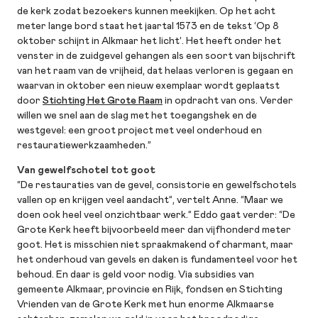
de kerk zodat bezoekers kunnen meekijken. Op het acht
meter lange bord staat het jaartal 1573 en de tekst ‘Op 8
oktober schijnt in Alkmaar het licht’. Het heeft onder het
venster in de zuidgevel gehangen als een soort van bijschrift
van het raam van de vrijheid, dat helaas verloren is gegaan en
waarvan in oktober een nieuw exemplaar wordt geplaatst
door
Stichting Het Grote Raam
in opdracht van ons. Verder
willen we snel aan de slag met het toegangshek en de
westgevel: een groot project met veel onderhoud en
restauratiewerkzaamheden.”
Van gewelfschotel tot goot
“De restauraties van de gevel, consistorie en gewelfschotels
vallen op en krijgen veel aandacht”, vertelt Anne. “Maar we
doen ook heel veel onzichtbaar werk.” Eddo gaat verder: “De
Grote Kerk heeft bijvoorbeeld meer dan vijfhonderd meter
goot. Het is misschien niet spraakmakend of charmant, maar
het onderhoud van gevels en daken is fundamenteel voor het
behoud. En daar is geld voor nodig. Via subsidies van
gemeente Alkmaar, provincie en Rijk, fondsen en Stichting
Vrienden van de Grote Kerk met hun enorme Alkmaarse