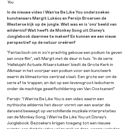
You
In de nieuwe video I Wan’na Be Like You onderzoeken
kunstenaars Margit Lukács en Persijn Broersen de
Westerse kijk op de jungle. Wat was en is ‘ons’ beeld van
wildernis? Wat heeft de Monkey Song uit Disney’s
Junglebook daarmee te maken? En kunnen we een nieuw
perspectief op de natuur creëren?
“Fantastisch om in zo’n prachtig gebouw een podium te geven
aan onze film”, valt Margit met de deur in huis. “In de serie
‘Hallelujah! Actuele Altaarstukken’ biedt de Grote Kerk in
Alkmaar in het voorjaar een podium voor een kunstwerk
waarin de klimaatcrisis centraal staat. Een grote eer om de
serie af te trappen, en dat op een levensgroot ledscherm
onder de machtige gewelfschildering van Van Oostsanen!”
Persijn: “I Wan’na Be Like You is een video waarin een
mythische wildernis het decor vormt van een avatar die
dansend beweegt op verschillende muzikale interpretaties
van de Monkey Song, I Wan’na Be Like You uit Disney’s
Junglebook. Bezoekers krijgen toegang tot een nieuwe