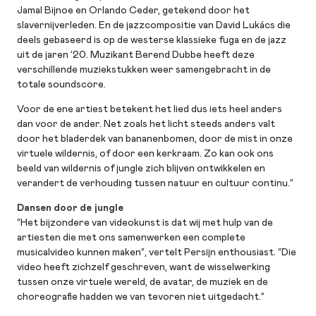
Jamal Bijnoe en Orlando Ceder, getekend door het
slavernijverleden. En de jazzcompositie van David Lukács die
deels gebaseerd is op de westerse klassieke fuga en de jazz
uit de jaren ’20. Muzikant Berend Dubbe heeft deze
verschillende muziekstukken weer samengebracht in de
totale soundscore.
Voor de ene artiest betekent het lied dus iets heel anders
dan voor de ander. Net zoals het licht steeds anders valt
door het bladerdek van bananenbomen, door de mist in onze
virtuele wildernis, of door een kerkraam. Zo kan ook ons
beeld van wildernis of jungle zich blijven ontwikkelen en
verandert de verhouding tussen natuur en cultuur continu.”
Dansen door de jungle
“Het bijzondere van videokunst is dat wij met hulp van de
artiesten die met ons samenwerken een complete
musicalvideo kunnen maken”, vertelt Persijn enthousiast. “Die
video heeft zichzelf geschreven, want de wisselwerking
tussen onze virtuele wereld, de avatar, de muziek en de
choreografie hadden we van tevoren niet uitgedacht.”