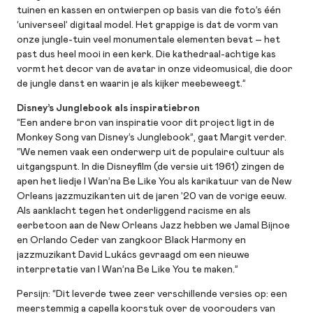
tuinen en kassen en ontwierpen op basis van die foto’s één
‘universeel’ digitaal model. Het grappige is dat de vorm van
onze jungle-tuin veel monumentale elementen bevat – het
past dus heel mooi in een kerk. Die kathedraal-achtige kas
vormt het decor van de avatar in onze videomusical, die door
de jungle danst en waarin je als kijker meebeweegt.”
Disney’s Junglebook als inspiratiebron
“Een andere bron van inspiratie voor dit project ligt in de
Monkey Song van Disney’s Junglebook”, gaat Margit verder.
“We nemen vaak een onderwerp uit de populaire cultuur als
uitgangspunt. In die Disneyfilm (de versie uit 1961) zingen de
apen het liedje I Wan’na Be Like You als karikatuur van de New
Orleans jazzmuzikanten uit de jaren ’20 van de vorige eeuw.
Als aanklacht tegen het onderliggend racisme en als
eerbetoon aan de New Orleans Jazz hebben we Jamal Bijnoe
en Orlando Ceder van zangkoor Black Harmony en
jazzmuzikant David Lukács gevraagd om een nieuwe
interpretatie van I Wan’na Be Like You te maken.”
Persijn: “Dit leverde twee zeer verschillende versies op: een
meerstemmig a capella koorstuk over de voorouders van