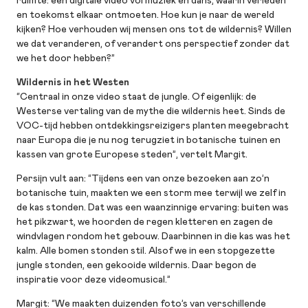
ruimte: een digitale video vol muziek en dans, waarin verleden
en toekomst elkaar ontmoeten. Hoe kun je naar de wereld
kijken? Hoe verhouden wij mensen ons tot de wildernis? Willen
we dat veranderen, of verandert ons perspectief zonder dat
we het door hebben?”
Wildernis in het Westen
“Centraal in onze video staat de jungle. Of eigenlijk: de
Westerse vertaling van de mythe die wildernis heet. Sinds de
VOC-tijd hebben ontdekkingsreizigers planten meegebracht
naar Europa die je nu nog terugziet in botanische tuinen en
kassen van grote Europese steden”, vertelt Margit.
Persijn vult aan: “Tijdens een van onze bezoeken aan zo’n
botanische tuin, maakten we een storm mee terwijl we zelf in
de kas stonden. Dat was een waanzinnige ervaring: buiten was
het pikzwart, we hoorden de regen kletteren en zagen de
windvlagen rondom het gebouw. Daarbinnen in die kas was het
kalm. Alle bomen stonden stil. Alsof we in een stopgezette
jungle stonden, een gekooide wildernis. Daar begon de
inspiratie voor deze videomusical.”
Margit: “We maakten duizenden foto’s van verschillende