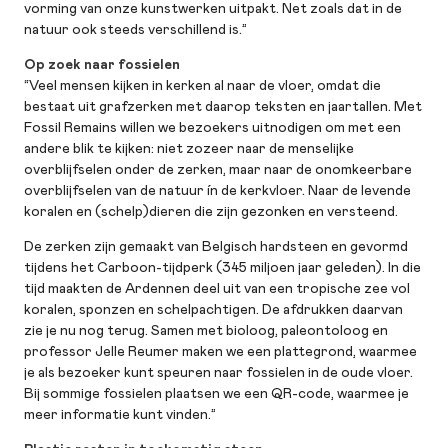
vorming van onze kunstwerken uitpakt. Net zoals dat in de
natuur ook steeds verschillend is.”
Op zoek naar fossielen
“Veel mensen kijken in kerken al naar de vloer, omdat die
bestaat uit grafzerken met daarop teksten en jaartallen. Met
Fossil Remains willen we bezoekers uitnodigen om met een
andere blik te kijken: niet zozeer naar de menselijke
overblijfselen onder de zerken, maar naar de onomkeerbare
overblijfselen van de natuur ín de kerkvloer. Naar de levende
koralen en (schelp)dieren die zijn gezonken en versteend.
De zerken zijn gemaakt van Belgisch hardsteen en gevormd
tijdens het Carboon-tijdperk (345 miljoen jaar geleden). In die
tijd maakten de Ardennen deel uit van een tropische zee vol
koralen, sponzen en schelpachtigen. De afdrukken daarvan
zie je nu nog terug. Samen met bioloog, paleontoloog en
professor Jelle Reumer maken we een plattegrond, waarmee
je als bezoeker kunt speuren naar fossielen in de oude vloer.
Bij sommige fossielen plaatsen we een QR-code, waarmee je
meer informatie kunt vinden.”