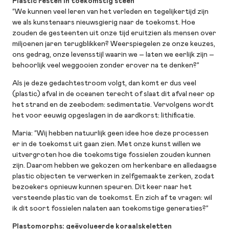
Plastic resten in toekomstig steen
“We kunnen veel leren van het verleden en tegelijkertijd zijn
we als kunstenaars nieuwsgierig naar de toekomst. Hoe
zouden de gesteenten uit onze tijd eruitzien als mensen over
miljoenen jaren terugblikken? Weerspiegelen ze onze keuzes,
ons gedrag, onze levensstijl waarin we – laten we eerlijk zijn –
behoorlijk veel weggooien zonder erover na te denken?”
Als je deze gedachtestroom volgt, dan komt er dus veel
(plastic) afval in de oceanen terecht of slaat dit afval neer op
het strand en de zeebodem: sedimentatie. Vervolgens wordt
het voor eeuwig opgeslagen in de aardkorst: lithificatie.
Maria: “Wij hebben natuurlijk geen idee hoe deze processen
er in de toekomst uit gaan zien. Met onze kunst willen we
uitvergroten hoe die toekomstige fossielen zouden kunnen
zijn. Daarom hebben we gekozen om herkenbare en alledaagse
plastic objecten te verwerken in zelfgemaakte zerken, zodat
bezoekers opnieuw kunnen speuren. Dit keer naar het
versteende plastic van de toekomst. En zich af te vragen: wil
ik dit soort fossielen nalaten aan toekomstige generaties?”
Plastomorphs: geëvolueerde koraalskeletten