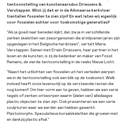
tentoonstelling van kunstenaarsduo Driessens &
Verstappen. Wist jij dat er in de Alkmaarse kerkvloer
tientallen fossielen te zien zijn? En wat laten wij eigenlijk
voor fossielen achter voor toekomstige generaties?
“Als je goed naar beneden kijkt, dan zie je in verschillende
zerken skeletten van zeeorganismen die al miljoenen jaren zijn
opgeslagen in het Belgische hardsteen”, vertelt Maria
Verstappen. Samen met Erwin Driessens, haar partner in het
leven en de kunsten, is zij de bedenker en maker van Fossil
Remains, de vierde tentoonstelling in de reeks Nieuw Licht.
“Naast het uitlichten van fossielen uit het verleden werpen
we in de tentoonstelling ook een blik op de toekomst. Welk
invloed heeft onze levensstijl op de versteende resten die
nog komen? Om hier vorm aan te geven, hebben we een serie
tegels of zerken ontworpen waarin (delen van) alledaagse
plastic objecten te zien zijn. Ook presenteren we een serie
sculpturen waar we eerder aan hebben gewerkt:
Plastomorphs. Speculatieve koraalskeletten die groeien met
en dankzij plastic afval.”