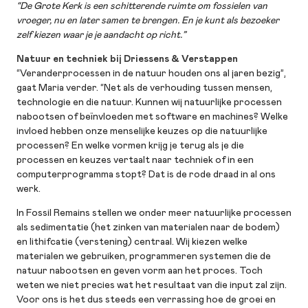
“De Grote Kerk is een schitterende ruimte om fossielen van
vroeger, nu en later samen te brengen. En je kunt als bezoeker
zelf kiezen waar je je aandacht op richt.”
Natuur en techniek bij Driessens & Verstappen
“Veranderprocessen in de natuur houden ons al jaren bezig”,
gaat Maria verder. “Net als de verhouding tussen mensen,
technologie en die natuur. Kunnen wij natuurlijke processen
nabootsen of beïnvloeden met software en machines? Welke
invloed hebben onze menselijke keuzes op die natuurlijke
processen? En welke vormen krijg je terug als je die
processen en keuzes vertaalt naar techniek of in een
computerprogramma stopt? Dat is de rode draad in al ons
werk.
In Fossil Remains stellen we onder meer natuurlijke processen
als sedimentatie (het zinken van materialen naar de bodem)
en lithifcatie (verstening) centraal. Wij kiezen welke
materialen we gebruiken, programmeren systemen die de
natuur nabootsen en geven vorm aan het proces. Toch
weten we niet precies wat het resultaat van die input zal zijn.
Voor ons is het dus steeds een verrassing hoe de groei en