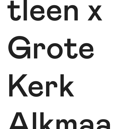
tleen x
Grote
Kerk
Alkmaa