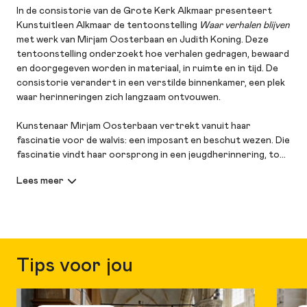
In de consistorie van de Grote Kerk Alkmaar presenteert
Kunstuitleen Alkmaar de tentoonstelling
Waar verhalen blijven
met werk van Mirjam Oosterbaan en Judith Koning. Deze
tentoonstelling onderzoekt hoe verhalen gedragen, bewaard
en doorgegeven worden in materiaal, in ruimte en in tijd. De
consistorie verandert in een verstilde binnenkamer, een plek
waar herinneringen zich langzaam ontvouwen.
Kunstenaar Mirjam Oosterbaan vertrekt vanuit haar
fascinatie voor de walvis: een imposant en beschut wezen. Die
fascinatie vindt haar oorsprong in een jeugdherinnering, toen
bij Egmond aan Zee een potvis aanspoelde — een gebeurtenis
die zij van een afstand meemaakte. In haar werk wordt de
walvis een zwemmende binnenkamer: een stille, zachte ruimte
om je even te laten opslokken, stil te vallen en opnieuw
richting te vinden wanneer het leven onoverzichtelijk wordt,
om daarna weer uitgespuugd te worden naar buiten.
Tips voor jou
Judith Koning is dol op draden. Voor haar installatie vormt die
fascinatie het vertrekpunt. Draden als spel en spanning, zoals
bij touwtje-trekken, maar ook als verbindend element. Haar