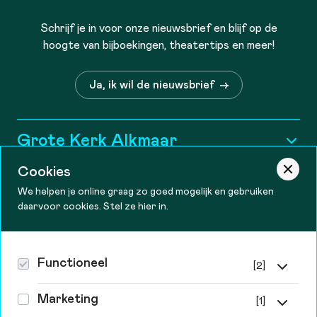
Schrijf je in voor onze nieuwsbrief en blijf op de
hoogte van bijboekingen, theatertips en meer!
Ja, ik wil de nieuwsbrief
Grote Kerk Alkmaar
Historie
Cookies
Informatie
We helpen je online graag zo goed mogelijk en gebruiken
Wie zijn wij?
daarvoor cookies. Stel ze hier in.
Tourist information
Contact
Openingstijden
Vacatures
Bereikbaarheid
Theater De Vest
Functioneel
[2]
Steun ons
Canadaplein 2, 1811 KE Alkmaar
Zakelijk
Functionele cookies
072-548 99 99 kassa
Behoud en Vrienden
Marketing
[1]
Privacy & cookies
info@theaterdevest.nl
Zonder deze cookies kan de website niet goed werken.