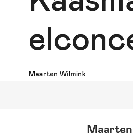
Kaasm
elconc
Maarten Wilmink
Maarten