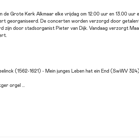
 de Grote Kerk Alkmaar elke vrijdag om 12.00 uur en 13.00 uur e
rt georganiseerd. De concerten worden verzorgd door getalente
d zijn door stadsorganist Pieter van Dijk. Vandaag verzorgt Maa
rt.
elinck (1562-1621) - Mein junges Leben hat ein End (SwWV 324
tger orgel
(1637-1707) - Magnificat primi toni (BuxWV 203)
f (1663-1711) - Auf meinen lieben Gott
ach (1685-1750) - Toccata F-dur (BWV 540)