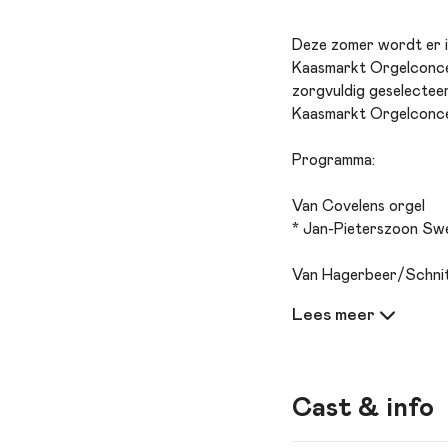
Deze zomer wordt er in
Kaasmarkt Orgelconce
zorgvuldig geselecteer
Kaasmarkt Orgelconce
Programma:
Van Covelens orgel
* Jan-Pieterszoon Swe
Van Hagerbeer/Schni
* Dietrich Buxtehude 
* Johann Nikolaus Hanf
* Johann Sebastian B
Cast & info