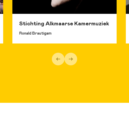
oncoursen. Hij won eerste prijzen tijdens het SGO Orgelconco
ngen), het Quintus Orgelconcours 2021 (Kampen) en de Rino 
tion 2023 (Bibione - Italië).
Stichting Alkmaarse Kamermuziek
Ronald Brautigam