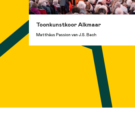
orgelc
(Groni
Competi
Toonkunstkoor Alkmaar
Matthäus Passion van J.S. Bach