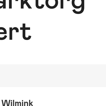
arktorg
ert
 Wilmink