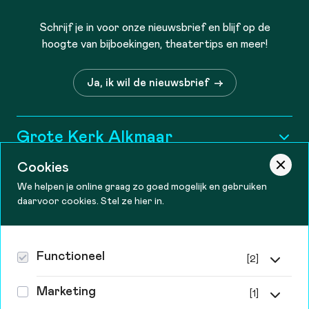
Schrijf je in voor onze nieuwsbrief en blijf op de
hoogte van bijboekingen, theatertips en meer!
Ja, ik wil de nieuwsbrief
Grote Kerk Alkmaar
Historie
Cookies
Informatie
We helpen je online graag zo goed mogelijk en gebruiken
Wie zijn wij?
daarvoor cookies. Stel ze hier in.
Tourist information
Contact
Openingstijden
Vacatures
Bereikbaarheid
Theater De Vest
Functioneel
[2]
Steun ons
Canadaplein 2, 1811 KE Alkmaar
Zakelijk
Functionele cookies
072-548 99 99 kassa
Behoud en Vrienden
Marketing
[1]
Privacy & cookies
info@theaterdevest.nl
Zonder deze cookies kan de website niet goed werken.