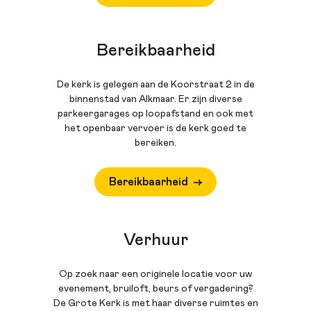
vinden op: www.dmp-records.nl en in de
shop van de kerk. In 2021 ontving hij in
Alkmaar de Victorie Oeuvreprijs voor
Bereikbaarheid
zijn inzet voor de orgelcultuur. Pieter
treedt veelvuldig op in diverse
De kerk is gelegen aan de Koorstraat 2 in de
Europese landen, Japan en de
binnenstad van Alkmaar. Er zijn diverse
Verenigde Staten. Hij is artistiek leider
parkeergarages op loopafstand en ook met
van het Orgelfestival Holland,
het openbaar vervoer is de kerk goed te
bereiken.
publiceerde artikelen over J. P.
Sweelinck, J. S. Bach, M. Weckmann en
Straube/Reger en was ook jurylid bij
Bereikbaarheid
diverse internationale
orgelwedstrijden.
Verhuur
Op zoek naar een originele locatie voor uw
evenement, bruiloft, beurs of vergadering?
De Grote Kerk is met haar diverse ruimtes en