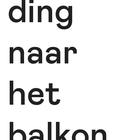
ding
naar
het
balkon