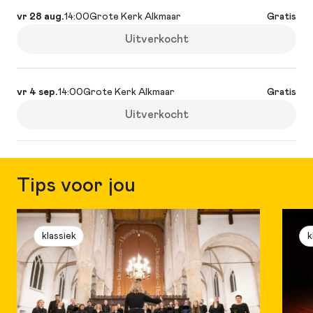
vr 28 aug.
14:00
Grote Kerk Alkmaar
Gratis
Uitverkocht
vr 4 sep.
14:00
Grote Kerk Alkmaar
Gratis
Uitverkocht
Tips voor jou
klassiek
k