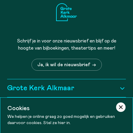
Schrijf je in voor onze nieuwsbrief en blijf op de
hoogte van bijboekingen, theatertips en meer!
Ja, ik wil de nieuwsbrief
Grote Kerk Alkmaar
Historie
Informatie
Cookies
Wie zijn wij?
We helpen je online graag zo goed mogelijk en gebruiken
Tourist information
daarvoor cookies. Stel ze hier in.
Contact
Openingstijden
Vacatures