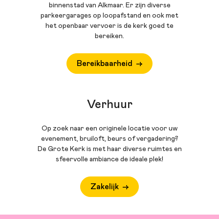
Kies 4 concerten en ontvang het 4e ticket gratis (tickets
Europese landen, Japan en de
binnenstad van Alkmaar. Er zijn diverse
krijgen 25% korting). Je betaalt € 30,00 per persoon voor 4
Verenigde Staten. Hij is artistiek leider
parkeergarages op loopafstand en ook met
concerten. Vrienden van de Grote Kerk betalen € 27,00
van het Orgelfestival Holland,
het openbaar vervoer is de kerk goed te
(maximaal voor 2 personen). De korting wordt verrekend als
bereiken.
publiceerde artikelen over J. P.
je de kaarten toevoegt aan je winkelmand.
Sweelinck, J. S. Bach, M. Weckmann en
Straube/Reger en was ook jurylid bij
Bereikbaarheid
diverse internationale
orgelwedstrijden.
Verhuur
Op zoek naar een originele locatie voor uw
evenement, bruiloft, beurs of vergadering?
De Grote Kerk is met haar diverse ruimtes en
sfeervolle ambiance de ideale plek!
Zakelijk