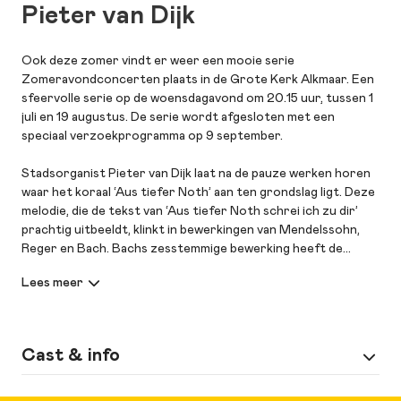
Pieter van Dijk
Ook deze zomer vindt er weer een mooie serie
Zomeravondconcerten plaats in de Grote Kerk Alkmaar. Een
sfeervolle serie op de woensdagavond om 20.15 uur, tussen 1
juli en 19 augustus. De serie wordt afgesloten met een
speciaal verzoekprogramma op 9 september.
Stadsorganist Pieter van Dijk laat na de pauze werken horen
waar het koraal ‘Aus tiefer Noth’ aan ten grondslag ligt. Deze
melodie, die de tekst van ‘Aus tiefer Noth schrei ich zu dir’
prachtig uitbeeldt, klinkt in bewerkingen van Mendelssohn,
Reger en Bach. Bachs zesstemmige bewerking heeft de
melodie in de tenorIigging in het pedaal. Op het van Covelens
orgel 3 composities van de Poolse Sweelinck leerling Paul
Sieffert, die in Danzig werkzaam was. Uit de Hanzestad
Lübeck hoort u Buxtehudes monumentale Te Deum. Ook in
dit concert is er een muzikale verrassing, het Trio in d BWV
Cast & info
1069. Dit Trio is een bewerking van het Concerto voor drie
clavecimbels en orkest. Andries van Rossem, die de bewerking
Meer
Biografie Pieter van Dijk (1958)
voor orgel vervaardigde, vermoedt dat Bach deze